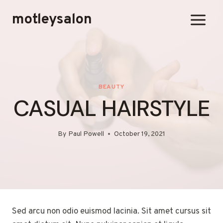
Skip
motleysalon
to
content
BEAUTY
CASUAL HAIRSTYLE
By
Paul Powell
October 19, 2021
Sed arcu non odio euismod lacinia. Sit amet cursus sit